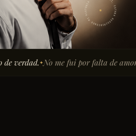
NO ME FUI, ESTABA REESCRIBIENDO MI HISTORIA ✦
.
No me fui por falta de amor.
Me cansé
✦