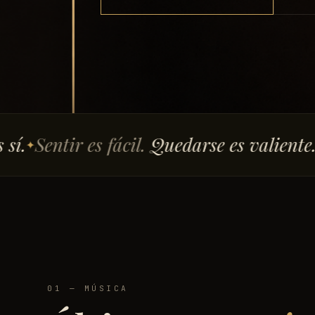
es fácil.
Quedarse es valiente.
Quien te 
✦
01 — MÚSICA