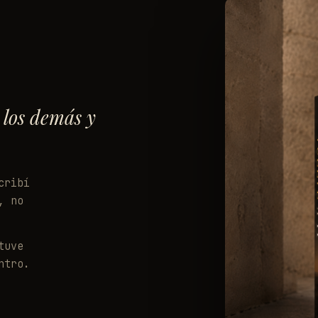
 los demás y
cribí
, no
tuve
ntro.