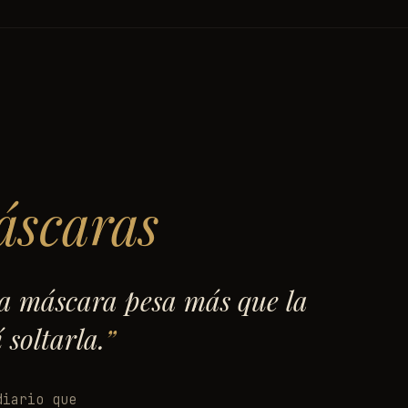
áscaras
la máscara pesa más que la
 soltarla.
diario que